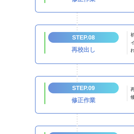
STEP.08
再校出し
STEP.09
修正作業