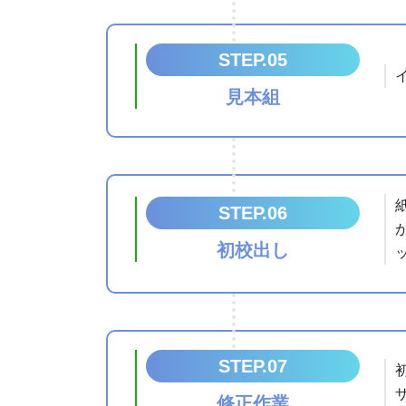
STEP.05
見本組
STEP.06
初校出し
STEP.07
修正作業