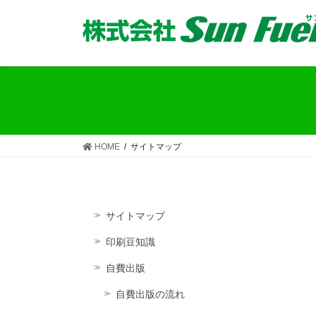
コ
ナ
ン
ビ
テ
ゲ
ン
ー
ツ
シ
へ
ョ
ス
ン
キ
に
ッ
移
HOME
サイトマップ
プ
動
サイトマップ
印刷豆知識
自費出版
自費出版の流れ