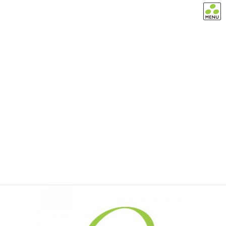
コ
ナ
ン
ビ
テ
ゲ
お気軽にお問い合わせ下さい。
ン
ー
TEL:03-6661-4191
ツ
シ
へ
ョ
ス
ン
メディア
キ
に
ッ
移
プ
動
HOME
メディア
cropped-SunFuerzaロゴRGB-7.jpg
2020年5月20日
/ 最終更新日時 :
2020年5月20日
茶々
cropped-SunFuerzaロゴRGB-7.jpg