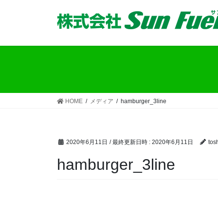
コ
ナ
ン
ビ
テ
ゲ
ン
ー
ツ
シ
へ
ョ
ス
ン
キ
に
ッ
移
HOME
メディア
hamburger_3line
プ
動
2020年6月11日
/ 最終更新日時 :
2020年6月11日
tos
hamburger_3line