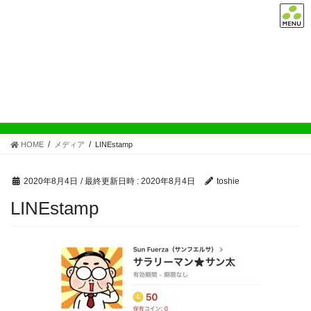
コ
ナ
ン
ビ
テ
ゲ
お気軽にお問い合わせ下さい。
ン
ー
TEL:03-6661-4191
ツ
シ
へ
ョ
ス
ン
メディア
キ
に
ッ
移
プ
動
HOME
メディア
LINEstamp
2020年8月4日
/ 最終更新日時 :
2020年8月4日
toshie
LINEstamp