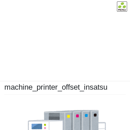
コ
ナ
ン
ビ
テ
ゲ
お気軽にお問い合わせ下さい。
ン
ー
TEL:03-6661-4191
ツ
シ
へ
ョ
ス
ン
メディア
キ
に
ッ
移
プ
動
HOME
メディア
machine_printer_offset_insatsu
2020年5月18日
/ 最終更新日時 :
2020年5月18日
茶々
machine_printer_offset_insatsu